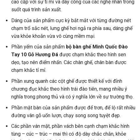
cao cấp với sự tỉ mỉ và dày công của các nghệ nhân trong
suốt quá trình sản xuất.
Dáng của sản phẩm cực kỳ bắt mắt với từng đường nét
chạm trổ sắc nét, lưng ghế hơi ngả ra phía sau, dáng ghế
vừa khỏe khoắn vừa vô cùng mềm mại.
Phần yếm của sản phẩm
bộ bàn ghế Minh Quốc Đào
Tay 10 Gỗ Hương Đá
được chạm khắc theo hình sen
dẹo, tạo nên điểm nhấn. Các chân ghế, chân bàn được
chạm khắc tỉ mỉ.
Phần xung quanh các cột ghế được thiết kế với đỉnh
chương đục khắc theo hình trái đào tiên, mang nhiều ý
nghĩa trong phong thủ và có ý nghĩa lớn về sự trường thọ.
Phần mặt bàn của sản phẩm được để trơn, để lộ rất nhiều
đường vân gỗ uốn lượn, chạy song song tuyệt đẹp.
Các phần ván mặt, phần vách bên cạnh chạm khắc hình
tùng – cúc – trúc – mai thì có độ dày chắc chắn, khỏe