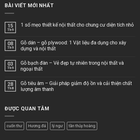
BÀI VIẾT MỚI NHẤT
1 số mẹo thiết kế nội thất cho chung cư diện tích nhỏ
15
Th9
Gỗ dán – gỗ plywood: 1 Vật liệu đa dụng cho xây
08
Th9
dựng và nội thất
Gỗ bạch đàn – Vẻ đẹp tự nhiên trong nội thất và
03
Th9
ngoại thất
Gỗ tiêu âm – Giải pháp giảm độ ồn và cải thiện chất
28
Th8
lượng âm thanh
ĐƯỢC QUAN TÂM
cuốn thư
Hương đá
lý ngư
tần thủy hoàng