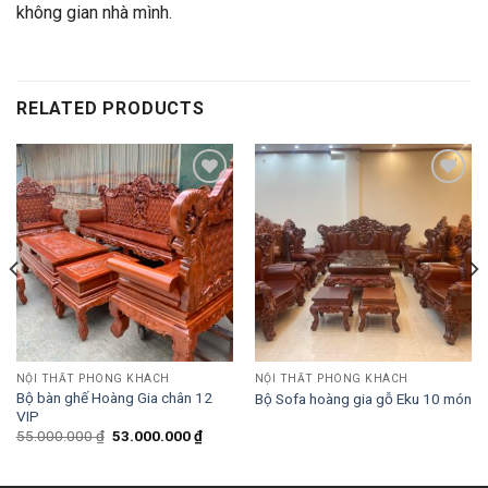
không gian nhà mình.
RELATED PRODUCTS
Add to
Add to
wishlist
wishlist
NỘI THẤT PHÒNG KHÁCH
NỘI THẤT PHÒNG KHÁCH
Bộ bàn ghế Hoàng Gia chân 12
Bộ Sofa hoàng gia gỗ Eku 10 món
VIP
55.000.000
₫
53.000.000
₫