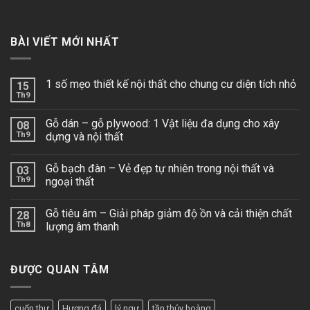
BÀI VIẾT MỚI NHẤT
1 số mẹo thiết kế nội thất cho chung cư diện tích nhỏ
15
Th9
Gỗ dán – gỗ plywood: 1 Vật liệu đa dụng cho xây
08
Th9
dựng và nội thất
Gỗ bạch đàn – Vẻ đẹp tự nhiên trong nội thất và
03
Th9
ngoại thất
Gỗ tiêu âm – Giải pháp giảm độ ồn và cải thiện chất
28
Th8
lượng âm thanh
ĐƯỢC QUAN TÂM
cuốn thư
Hương đá
lý ngư
tần thủy hoàng