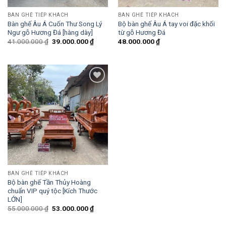
BÀN GHẾ TIẾP KHÁCH
BÀN GHẾ TIẾP KHÁCH
Bàn ghế Âu Á Cuốn Thư Song Lý
Bộ bàn ghế Âu Á tay voi đặc khối
Ngư gỗ Hương Đá [hàng dày]
từ gỗ Hương Đá
41.000.000
₫
39.000.000
₫
48.000.000
₫
Add to
wishlist
BÀN GHẾ TIẾP KHÁCH
Bộ bàn ghế Tần Thủy Hoàng
chuẩn VIP quý tộc [Kích Thước
LỚN]
55.000.000
₫
53.000.000
₫