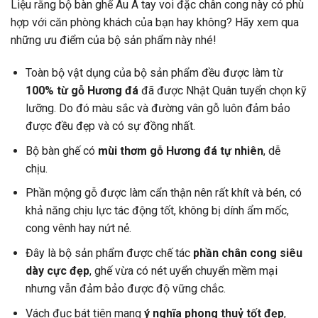
Liệu rằng bộ bàn ghế Âu Á tay voi đặc chân cong này có phù
hợp với căn phòng khách của bạn hay không? Hãy xem qua
những ưu điểm của bộ sản phẩm này nhé!
Toàn bộ vật dụng của bộ sản phẩm đều được làm từ
100% từ gỗ Hương đá
đã được Nhật Quân tuyển chọn kỹ
lưỡng. Do đó màu sắc và đường vân gỗ luôn đảm bảo
được đều đẹp và có sự đồng nhất.
Bộ bàn ghế có
mùi thơm gỗ Hương đá tự nhiên
, dễ
chịu.
Phần mộng gỗ được làm cẩn thận nên rất khít và bén, có
khả năng chịu lực tác động tốt, không bị dính ẩm mốc,
cong vênh hay nứt nẻ.
Đây là bộ sản phẩm được chế tác
phần chân cong siêu
dày cực đẹp
, ghế vừa có nét uyển chuyển mềm mại
nhưng vẫn đảm bảo được độ vững chắc.
Vách đục bát tiên mang
ý nghĩa phong thuỷ tốt đẹp
,