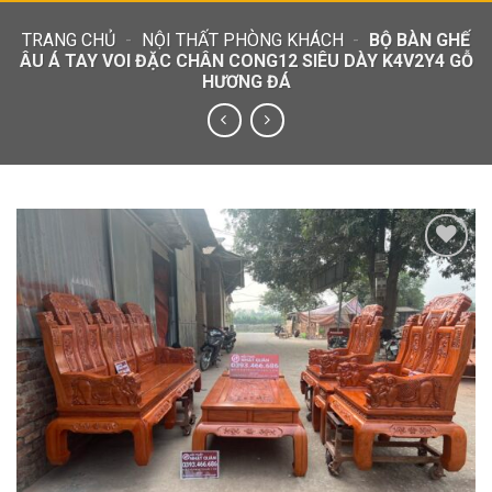
TRANG CHỦ
-
NỘI THẤT PHÒNG KHÁCH
-
BỘ BÀN GHẾ
ÂU Á TAY VOI ĐẶC CHÂN CONG12 SIÊU DÀY K4V2Y4 GỖ
HƯƠNG ĐÁ
Add to
wishlist