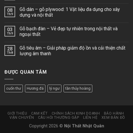
Gỗ dán – gỗ plywood: 1 Vật liệu đa dụng cho xây
08
Th9
dựng và nội thất
Gỗ bạch đàn – Vẻ đẹp tự nhiên trong nội thất và
03
Th9
ngoại thất
Gỗ tiêu âm – Giải pháp giảm độ ồn và cải thiện chất
28
Th8
lượng âm thanh
ĐƯỢC QUAN TÂM
cuốn thư
Hương đá
lý ngư
tần thủy hoàng
GIỚI THIỆU
CAM KẾT
CHÍNH SÁCH KINH DOANH
BẢO HÀNH
VẬN CHUYỂN
CÂU HỎI THƯỜNG GẶP
LIÊN HỆ
XEM BẢN ĐỒ
Copyright 2026 ©
Nội Thất Nhật Quân