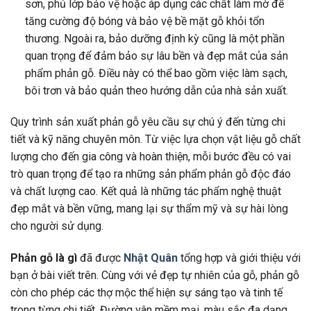
sơn, phủ lớp bảo vệ hoặc áp dụng các chất làm mờ để
tăng cường độ bóng và bảo vệ bề mặt gỗ khỏi tổn
thương. Ngoài ra, bảo dưỡng định kỳ cũng là một phần
quan trọng để đảm bảo sự lâu bền và đẹp mắt của sản
phẩm phản gỗ. Điều này có thể bao gồm việc làm sạch,
bôi trơn và bảo quản theo hướng dẫn của nhà sản xuất.
Quy trình sản xuất phản gỗ yêu cầu sự chú ý đến từng chi
tiết và kỹ năng chuyên môn. Từ việc lựa chọn vật liệu gỗ chất
lượng cho đến gia công và hoàn thiện, mỗi bước đều có vai
trò quan trọng để tạo ra những sản phẩm phản gỗ độc đáo
và chất lượng cao. Kết quả là những tác phẩm nghệ thuật
đẹp mắt và bền vững, mang lại sự thẩm mỹ và sự hài lòng
cho người sử dụng.
Phản gỗ là gì
đã được
Nhật Quân
tổng hợp và giới thiệu với
bạn ở bài viết trên. Cùng với vẻ đẹp tự nhiên của gỗ, phản gỗ
còn cho phép các thợ mộc thể hiện sự sáng tạo và tinh tế
trong từng chi tiết. Đường vân mềm mại, màu sắc đa dạng