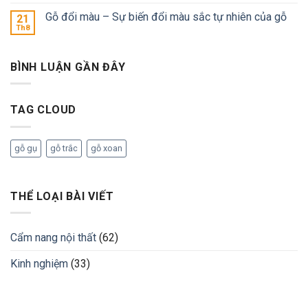
Gỗ đổi màu – Sự biến đổi màu sắc tự nhiên của gỗ
21
Th8
BÌNH LUẬN GẦN ĐÂY
TAG CLOUD
gỗ gụ
gỗ trắc
gỗ xoan
THỂ LOẠI BÀI VIẾT
Cẩm nang nội thất
(62)
Kinh nghiệm
(33)